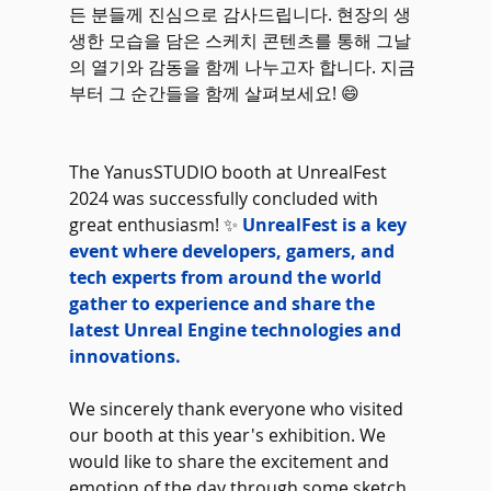
든 분들께 진심으로 감사드립니다. 현장의 생
생한 모습을 담은 스케치 콘텐츠를 통해 그날
의 열기와 감동을 함께 나누고자 합니다. 지금
부터 그 순간들을 함께 살펴보세요! 😄
The YanusSTUDIO booth at UnrealFest 
2024 was successfully concluded with 
great enthusiasm! ✨
 UnrealFest is a key 
event where developers, gamers, and 
tech experts from around the world 
gather to experience and share the 
latest Unreal Engine technologies and 
innovations.
We sincerely thank everyone who visited 
our booth at this year's exhibition. We 
would like to share the excitement and 
emotion of the day through some sketch 