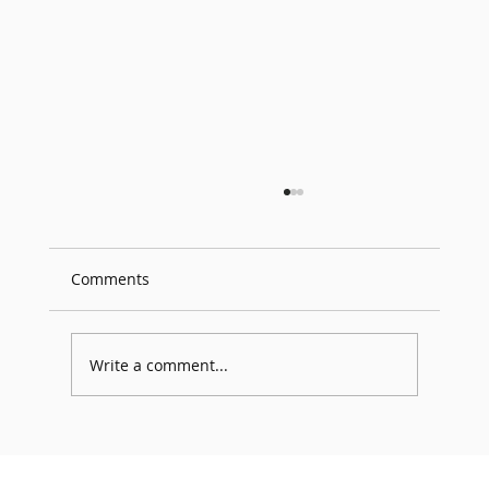
Comments
Write a comment...
GDC 2026 Participation – YanusSTUDIO
Returns for the 3rd Consecutive Year