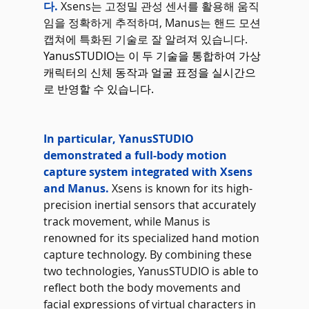
다.
 Xsens는 고정밀 관성 센서를 활용해 움직
임을 정확하게 추적하며, Manus는 핸드 모션
캡쳐에 특화된 기술로 잘 알려져 있습니다. 
YanusSTUDIO는 이 두 기술을 통합하여 가상 
캐릭터의 신체 동작과 얼굴 표정을 실시간으
로 반영할 수 있습니다.
In particular, YanusSTUDIO 
demonstrated a full-body motion 
capture system integrated with Xsens 
and Manus.
 Xsens is known for its high-
precision inertial sensors that accurately 
track movement, while Manus is 
renowned for its specialized hand motion 
capture technology. By combining these 
two technologies, YanusSTUDIO is able to 
reflect both the body movements and 
facial expressions of virtual characters in 