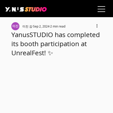
미진 김
Sep 2, 2024
2 min read
YanusSTUDIO has completed
its booth participation at
UnrealFest! ✨